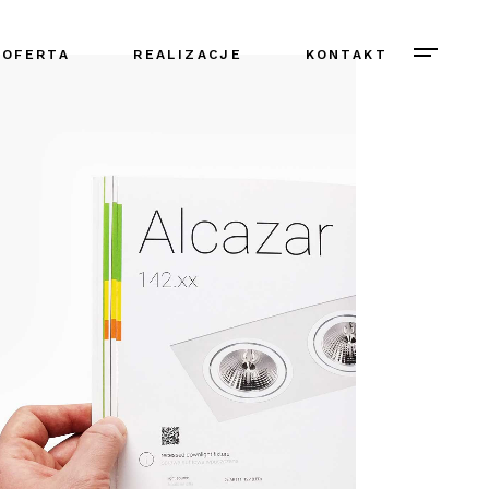
OFERTA
REALIZACJE
KONTAKT
W skrócie
Identyfikacja marki
Rebranding
Druk
Startup
Strony WWW
Sklepy internetowe