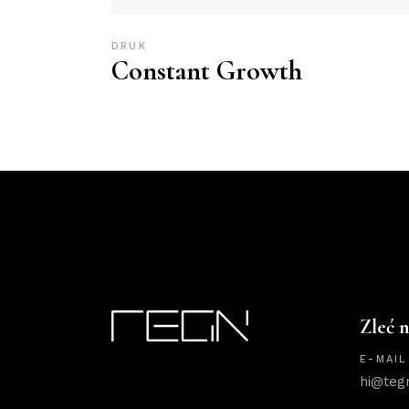
DRUK
Constant Growth
Zleć 
E-MAIL
hi@teg