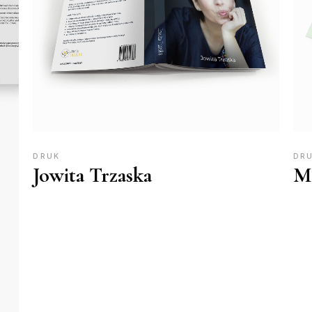
DRUK
DR
Jowita Trzaska
Ma