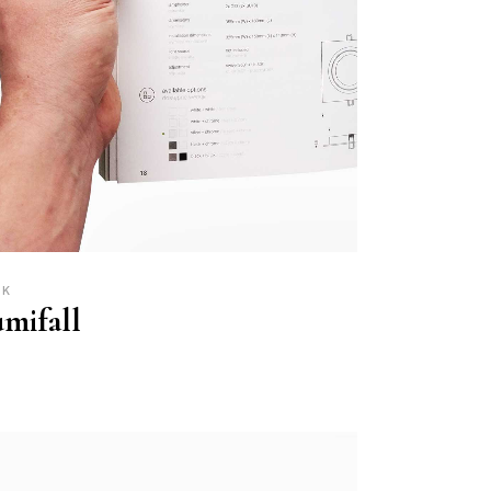
UK
mifall