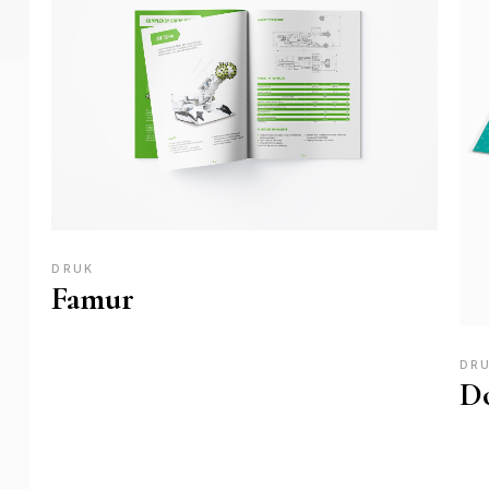
DRUK
Famur
DR
Do